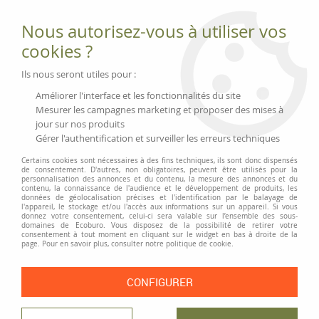
Fournitures et équipements écologiques
Nous autorisez-vous à utiliser vos
02 51 88 25 01
lundi au vendredi 9h-13h|14h-17h, mercredi
cookies ?
9h-13h
Livraison 3 à 5 j
Ils nous seront utiles pour :
Minimum de commande 99 € | Franco 175 € | Tarif HT
Améliorer l'interface et les fonctionnalités du site
Mesurer les campagnes marketing et proposer des mises à
jour sur nos produits
0
Gérer l'authentification et surveiller les erreurs techniques
Certains cookies sont nécessaires à des fins techniques, ils sont donc dispensés
de consentement. D'autres, non obligatoires, peuvent être utilisés pour la
personnalisation des annonces et du contenu, la mesure des annonces et du
Accueil
>
Enveloppes et Expédition
>
Enveloppes
>
contenu, la connaissance de l'audience et le développement de produits, les
Enveloppes matelassées, renforcées, en carton
>
Pochettes d'expédition à
données de géolocalisation précises et l'identification par le balayage de
l'appareil, le stockage et/ou l'accès aux informations sur un appareil. Si vous
soufflet E-Green
donnez votre consentement, celui-ci sera valable sur l’ensemble des sous-
domaines de Ecoburo. Vous disposez de la possibilité de retirer votre
consentement à tout moment en cliquant sur le widget en bas à droite de la
page. Pour en savoir plus, consulter notre politique de cookie.
CONFIGURER