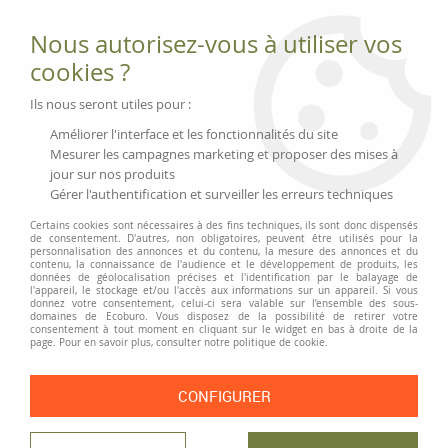
Fournitures et équipements écologiques
Nous autorisez-vous à utiliser vos
02 51 88 25 01
lundi au vendredi 9h-13h|14h-17h, mercredi
cookies ?
9h-13h
Livraison 3 à 5 j
Ils nous seront utiles pour :
Minimum de commande 99 € | Franco 175 € | Tarif HT
Améliorer l'interface et les fonctionnalités du site
Mesurer les campagnes marketing et proposer des mises à
jour sur nos produits
0
Gérer l'authentification et surveiller les erreurs techniques
Certains cookies sont nécessaires à des fins techniques, ils sont donc dispensés
de consentement. D'autres, non obligatoires, peuvent être utilisés pour la
personnalisation des annonces et du contenu, la mesure des annonces et du
Accueil
>
Classement et Organisation
>
Pochettes de classement
>
contenu, la connaissance de l'audience et le développement de produits, les
Pochettes coin
>
Pochettes coins Exacompta 120µ
données de géolocalisation précises et l'identification par le balayage de
l'appareil, le stockage et/ou l'accès aux informations sur un appareil. Si vous
donnez votre consentement, celui-ci sera valable sur l’ensemble des sous-
domaines de Ecoburo. Vous disposez de la possibilité de retirer votre
consentement à tout moment en cliquant sur le widget en bas à droite de la
page. Pour en savoir plus, consulter notre politique de cookie.
CONFIGURER