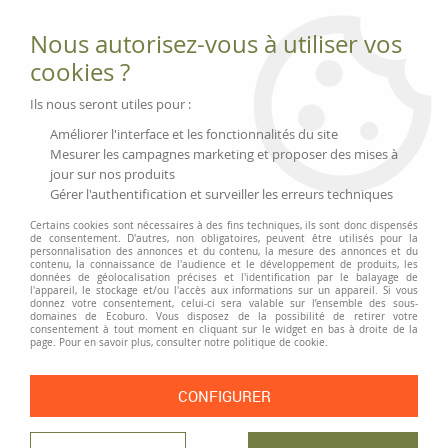
Fournitures et équipements écologiques
Nous autorisez-vous à utiliser vos
02 51 88 25 01
lundi au vendredi 9h-13h|14h-17h, mercredi
cookies ?
9h-13h
Livraison 3 à 5 j
Ils nous seront utiles pour :
Minimum de commande 99 € | Franco 175 € | Tarif HT
Améliorer l'interface et les fonctionnalités du site
Mesurer les campagnes marketing et proposer des mises à
jour sur nos produits
0
Gérer l'authentification et surveiller les erreurs techniques
Certains cookies sont nécessaires à des fins techniques, ils sont donc dispensés
de consentement. D'autres, non obligatoires, peuvent être utilisés pour la
personnalisation des annonces et du contenu, la mesure des annonces et du
Accueil
>
Metaltex
contenu, la connaissance de l'audience et le développement de produits, les
données de géolocalisation précises et l'identification par le balayage de
l'appareil, le stockage et/ou l'accès aux informations sur un appareil. Si vous
donnez votre consentement, celui-ci sera valable sur l’ensemble des sous-
PRODUITS DE LA MARQUE METALTEX
domaines de Ecoburo. Vous disposez de la possibilité de retirer votre
consentement à tout moment en cliquant sur le widget en bas à droite de la
page. Pour en savoir plus, consulter notre politique de cookie.
1 article sur
1
CONFIGURER