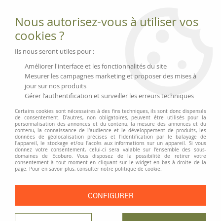
Fournitures et équipements écologiques
Nous autorisez-vous à utiliser vos
02 51 88 25 01
lundi au vendredi 9h-13h|14h-17h, mercredi
cookies ?
9h-13h
Livraison 3 à 5 j
Ils nous seront utiles pour :
Minimum de commande 99 € | Franco 175 € | Tarif HT
Améliorer l'interface et les fonctionnalités du site
Mesurer les campagnes marketing et proposer des mises à
jour sur nos produits
0
Gérer l'authentification et surveiller les erreurs techniques
Certains cookies sont nécessaires à des fins techniques, ils sont donc dispensés
de consentement. D'autres, non obligatoires, peuvent être utilisés pour la
personnalisation des annonces et du contenu, la mesure des annonces et du
Accueil
>
Fournitures et Écriture
>
Écriture
>
Marqueurs et recharges
>
contenu, la connaissance de l'audience et le développement de produits, les
Marqueur tableau blanc écologique en bois
données de géolocalisation précises et l'identification par le balayage de
l'appareil, le stockage et/ou l'accès aux informations sur un appareil. Si vous
donnez votre consentement, celui-ci sera valable sur l’ensemble des sous-
domaines de Ecoburo. Vous disposez de la possibilité de retirer votre
consentement à tout moment en cliquant sur le widget en bas à droite de la
page. Pour en savoir plus, consulter notre politique de cookie.
CONFIGURER