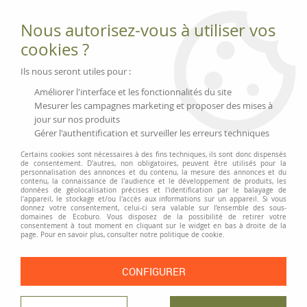
Fournitures et équipements écologiques
Nous autorisez-vous à utiliser vos
02 51 88 25 01
lundi au vendredi 9h-13h|14h-17h, mercredi
cookies ?
9h-13h
Livraison 3 à 5 j
Ils nous seront utiles pour :
Minimum de commande 99 € | Franco 175 € | Tarif HT
Améliorer l'interface et les fonctionnalités du site
Mesurer les campagnes marketing et proposer des mises à
jour sur nos produits
0
Gérer l'authentification et surveiller les erreurs techniques
Certains cookies sont nécessaires à des fins techniques, ils sont donc dispensés
de consentement. D'autres, non obligatoires, peuvent être utilisés pour la
personnalisation des annonces et du contenu, la mesure des annonces et du
Accueil
>
Moyens généraux
>
Ménage et produits d'entretien
>
contenu, la connaissance de l'audience et le développement de produits, les
Éponges, chiffons, brosses et balais
>
Lot de 2 torchons, 50% coton-50% lin
données de géolocalisation précises et l'identification par le balayage de
l'appareil, le stockage et/ou l'accès aux informations sur un appareil. Si vous
donnez votre consentement, celui-ci sera valable sur l’ensemble des sous-
domaines de Ecoburo. Vous disposez de la possibilité de retirer votre
consentement à tout moment en cliquant sur le widget en bas à droite de la
page. Pour en savoir plus, consulter notre politique de cookie.
CONFIGURER