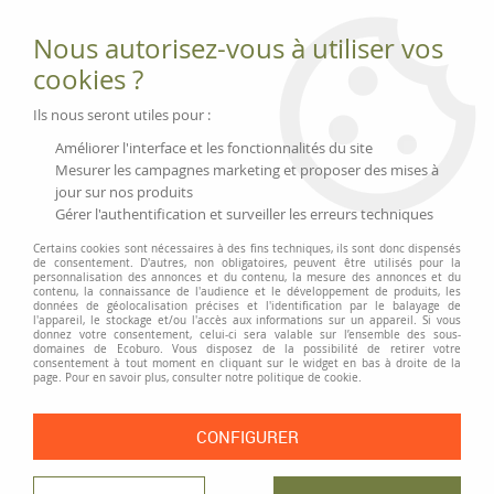
Fournitures et équipements écologiques
Nous autorisez-vous à utiliser vos
02 51 88 25 01
lundi au vendredi 9h-13h|14h-17h, mercredi
cookies ?
9h-13h
Livraison 3 à 5 j
Ils nous seront utiles pour :
Minimum de commande 99 € | Franco 175 € | Tarif HT
Améliorer l'interface et les fonctionnalités du site
Mesurer les campagnes marketing et proposer des mises à
jour sur nos produits
0
Gérer l'authentification et surveiller les erreurs techniques
Certains cookies sont nécessaires à des fins techniques, ils sont donc dispensés
de consentement. D'autres, non obligatoires, peuvent être utilisés pour la
personnalisation des annonces et du contenu, la mesure des annonces et du
Accueil
>
Moyens généraux
>
Mobilités vertes
>
Kit outils réparation vélo,
contenu, la connaissance de l'audience et le développement de produits, les
Fischer
données de géolocalisation précises et l'identification par le balayage de
l'appareil, le stockage et/ou l'accès aux informations sur un appareil. Si vous
donnez votre consentement, celui-ci sera valable sur l’ensemble des sous-
domaines de Ecoburo. Vous disposez de la possibilité de retirer votre
consentement à tout moment en cliquant sur le widget en bas à droite de la
page. Pour en savoir plus, consulter notre politique de cookie.
CONFIGURER