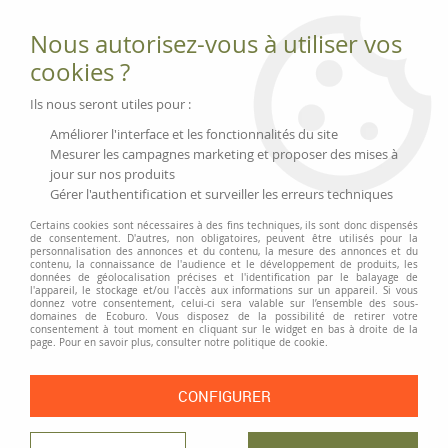
Fournitures et équipements écologiques
Nous autorisez-vous à utiliser vos
02 51 88 25 01
lundi au vendredi 9h-13h|14h-17h, mercredi
cookies ?
9h-13h
Livraison 3 à 5 j
Ils nous seront utiles pour :
Minimum de commande 99 € | Franco 175 € | Tarif HT
Améliorer l'interface et les fonctionnalités du site
Mesurer les campagnes marketing et proposer des mises à
jour sur nos produits
0
Gérer l'authentification et surveiller les erreurs techniques
Certains cookies sont nécessaires à des fins techniques, ils sont donc dispensés
de consentement. D'autres, non obligatoires, peuvent être utilisés pour la
personnalisation des annonces et du contenu, la mesure des annonces et du
Accueil
>
Hansa
contenu, la connaissance de l'audience et le développement de produits, les
données de géolocalisation précises et l'identification par le balayage de
l'appareil, le stockage et/ou l'accès aux informations sur un appareil. Si vous
donnez votre consentement, celui-ci sera valable sur l’ensemble des sous-
PRODUITS DE LA MARQUE HANSA
domaines de Ecoburo. Vous disposez de la possibilité de retirer votre
consentement à tout moment en cliquant sur le widget en bas à droite de la
page. Pour en savoir plus, consulter notre politique de cookie.
2 articles sur
2
CONFIGURER