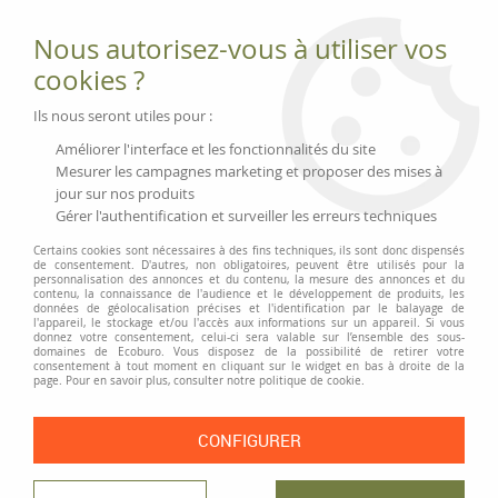
Fournitures et équipements écologiques
Nous autorisez-vous à utiliser vos
02 51 88 25 01
lundi au vendredi 9h-13h|14h-17h, mercredi
cookies ?
9h-13h
Livraison 3 à 5 j
Ils nous seront utiles pour :
Minimum de commande 99 € | Franco 175 € | Tarif HT
Améliorer l'interface et les fonctionnalités du site
Mesurer les campagnes marketing et proposer des mises à
jour sur nos produits
0
Gérer l'authentification et surveiller les erreurs techniques
Certains cookies sont nécessaires à des fins techniques, ils sont donc dispensés
de consentement. D'autres, non obligatoires, peuvent être utilisés pour la
personnalisation des annonces et du contenu, la mesure des annonces et du
Accueil
>
Fournitures et Écriture
>
Colles
>
Colle liquide Pentel « Roll'n Glue
contenu, la connaissance de l'audience et le développement de produits, les
»
données de géolocalisation précises et l'identification par le balayage de
l'appareil, le stockage et/ou l'accès aux informations sur un appareil. Si vous
donnez votre consentement, celui-ci sera valable sur l’ensemble des sous-
PRIX DÉGRESSIF
domaines de Ecoburo. Vous disposez de la possibilité de retirer votre
consentement à tout moment en cliquant sur le widget en bas à droite de la
page. Pour en savoir plus, consulter notre politique de cookie.
CONFIGURER