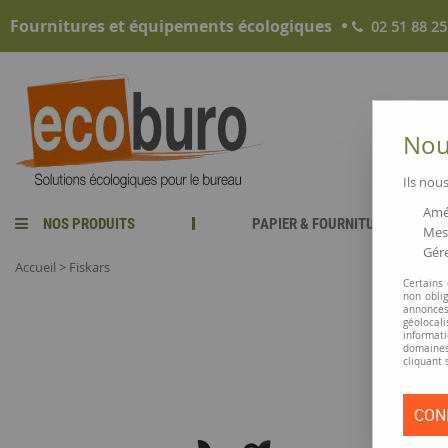
Fournitures et équipements écologiques
02 51 88 25
Nous
Ils nous
Amél
NOS PRODUITS
PAPIER & FOURNITURES
Mesu
Gére
Accueil
>
Fiskars
Certains
non obli
annonces
géolocal
informati
domaines
cliquant 
CON