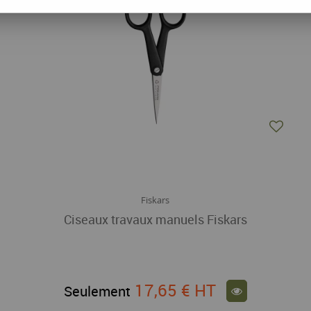
Fiskars
Ciseaux travaux manuels Fiskars
17,65 €
HT
Seulement