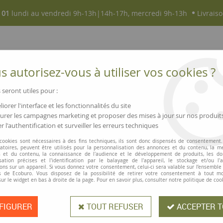
 01
lundi au vendredi 9h-13h|14h-17h, mercredi 9h-13h
Livraiso
 autorisez-vous à utiliser vos cookies ?
 seront utiles pour :
iorer l'interface et les fonctionnalités du site
NOUVEAUTÉS
MAGASINS ▫ COMMERCES
rer les campagnes marketing et proposer des mises à jour sur nos produit
r l'authentification et surveiller les erreurs techniques
 cookies sont nécessaires à des fins techniques, ils sont donc dispensés de consentement. 
gatoires, peuvent être utilisés pour la personnalisation des annonces et du contenu, la m
PRODUITS DE LA MARQUE FISKARS
 et du contenu, la connaissance de l'audience et le développement de produits, les d
isation précises et l'identification par le balayage de l'appareil, le stockage et/ou l'
ons sur un appareil. Si vous donnez votre consentement, celui-ci sera valable sur l’ensemble
 de Ecoburo. Vous disposez de la possibilité de retirer votre consentement à tout 
5 articles sur
5
sur le widget en bas à droite de la page. Pour en savoir plus, consulter notre politique de coo
FIGURER
TOUT REFUSER
ACCEPTER T