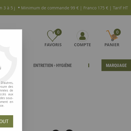
n 3 à 5 j
Minimum de commande 99 € | Franco 175 € | Tarif HT
0
0
FAVORIS
COMPTE
PANIER
ENTRETIEN ▫ HYGIÈNE
MARQUAGE
s
D'autres,
esure des
onnées de
accès aux
 des sous-
moment en
kie.
OUT