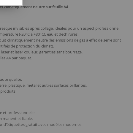
et climatiquement neutre sur feuille A4
Presque invisibles après collage, idéales pour un aspect professionnel.
température (-20°C à +80°C), eau et déchirures.
duit climatiquement neutre (les émissions de gaz à effet de serre sont
ifiés de protection du climat).
laser et laser couleur, garanties sans bourrage.
lles A4 par paquet.
aute qualité.
re, plastique, métal et autres surfaces brillantes.
produits.
e et professionnelle.
ermanent et fiable.
ur d'étiquettes gratuit avec modèles modernes.