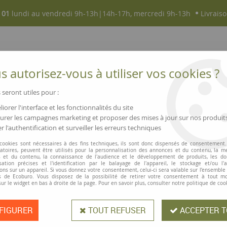
 01
lundi au vendredi 9h-13h|14h-17h, mercredi 9h-13h
Livraiso
 autorisez-vous à utiliser vos cookies ?
 seront utiles pour :
iorer l'interface et les fonctionnalités du site
NOUVEAUTÉS
MAGASINS ▫ COMMERCES
rer les campagnes marketing et proposer des mises à jour sur nos produit
r l'authentification et surveiller les erreurs techniques
A4
>
Etiquettes transparentes sans PVC et climatiquement neutre sur feuille
 cookies sont nécessaires à des fins techniques, ils sont donc dispensés de consentement. 
gatoires, peuvent être utilisés pour la personnalisation des annonces et du contenu, la m
 et du contenu, la connaissance de l'audience et le développement de produits, les d
isation précises et l'identification par le balayage de l'appareil, le stockage et/ou l'
ons sur un appareil. Si vous donnez votre consentement, celui-ci sera valable sur l’ensemble
 de Ecoburo. Vous disposez de la possibilité de retirer votre consentement à tout 
Etiquettes tran
sur le widget en bas à droite de la page. Pour en savoir plus, consulter notre politique de coo
climatiquement n
FIGURER
TOUT REFUSER
ACCEPTER T