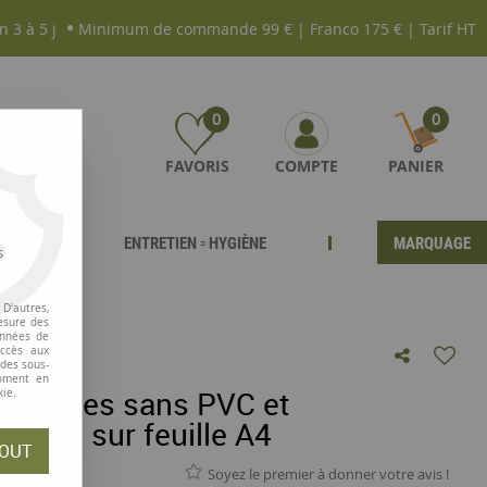
n 3 à 5 j
Minimum de commande 99 € | Franco 175 € | Tarif HT
0
0
FAVORIS
COMPTE
PANIER
ENTRETIEN ▫ HYGIÈNE
MARQUAGE
s
 A4
D'autres,
esure des
onnées de
accès aux
 des sous-
moment en
sparentes sans PVC et
kie.
eutre sur feuille A4
OUT
Soyez le premier à donner votre avis !