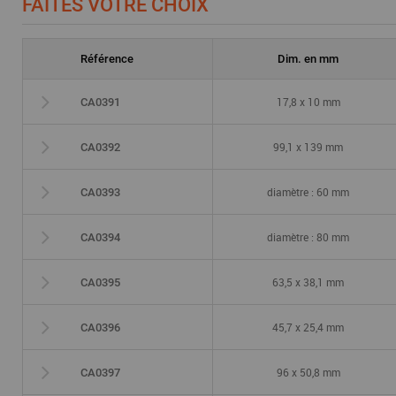
FAITES VOTRE CHOIX
Référence
Dim. en mm
17,8 x 10 mm
CA0391
99,1 x 139 mm
CA0392
diamètre : 60 mm
CA0393
diamètre : 80 mm
CA0394
63,5 x 38,1 mm
CA0395
45,7 x 25,4 mm
CA0396
96 x 50,8 mm
CA0397