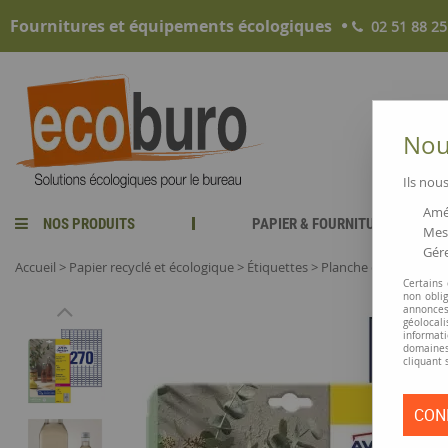
Fournitures et équipements écologiques
02 51 88 25
Nous
Ils nous
Amél
NOS PRODUITS
PAPIER & FOURNITURES
Mesu
Gére
Accueil
>
Papier recyclé et écologique
>
Étiquettes
>
Planche d'étiquettes 
Certains
non obli
annonces
géolocal
informati
domaines
cliquant 
CON