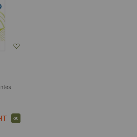
antes
HT