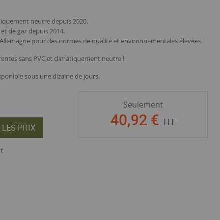
tiquement neutre depuis 2020.
e et de gaz depuis 2014.
n Allemagne pour des normes de qualité et environnementales élevées.
arentes sans PVC et climatiquement neutre !
ponible sous une dizaine de jours.
Seulement
40
,
92
€
HT
 LES PRIX
t