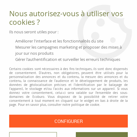
Fournitures et équipements écologiques
Nous autorisez-vous à utiliser vos
02 51 88 25 01
lundi au vendredi 9h-13h|14h-17h, mercredi
cookies ?
9h-13h
Livraison 3 à 5 j
Ils nous seront utiles pour :
Minimum de commande 99 € | Franco 175 € | Tarif HT
Améliorer l'interface et les fonctionnalités du site
Mesurer les campagnes marketing et proposer des mises à
jour sur nos produits
0
Gérer l'authentification et surveiller les erreurs techniques
Certains cookies sont nécessaires à des fins techniques, ils sont donc dispensés
de consentement. D'autres, non obligatoires, peuvent être utilisés pour la
personnalisation des annonces et du contenu, la mesure des annonces et du
Accueil
>
Moyens généraux
>
Ménage et produits d'entretien
>
contenu, la connaissance de l'audience et le développement de produits, les
Éponges, chiffons, brosses et balais
>
Éponge microfibre
données de géolocalisation précises et l'identification par le balayage de
l'appareil, le stockage et/ou l'accès aux informations sur un appareil. Si vous
donnez votre consentement, celui-ci sera valable sur l’ensemble des sous-
PRIX DÉGRESSIF
domaines de Ecoburo. Vous disposez de la possibilité de retirer votre
consentement à tout moment en cliquant sur le widget en bas à droite de la
page. Pour en savoir plus, consulter notre politique de cookie.
CONFIGURER