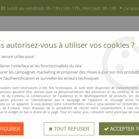
 01
lundi au vendredi 9h-13h|14h-17h, mercredi 9h-13h
Livraiso
 autorisez-vous à utiliser vos cookies ?
 seront utiles pour :
iorer l'interface et les fonctionnalités du site
NOUVEAUTÉS
MAGASINS ▫ COMMERCES
rer les campagnes marketing et proposer des mises à jour sur nos produit
r l'authentification et surveiller les erreurs techniques
spendus et accessoires
>
Dossiers suspendus pour armoire
 cookies sont nécessaires à des fins techniques, ils sont donc dispensés de consentement. 
gatoires, peuvent être utilisés pour la personnalisation des annonces et du contenu, la m
Esselte
 et du contenu, la connaissance de l'audience et le développement de produits, les d
isation précises et l'identification par le balayage de l'appareil, le stockage et/ou l'
Dossiers suspen
ons sur un appareil. Si vous donnez votre consentement, celui-ci sera valable sur l’ensemble
 de Ecoburo. Vous disposez de la possibilité de retirer votre consentement à tout 
sur le widget en bas à droite de la page. Pour en savoir plus, consulter notre politique de coo
FIGURER
TOUT REFUSER
ACCEPTER T
Dossier suspendu pour armoire
, d
(garantit un minimum de 80% de cart