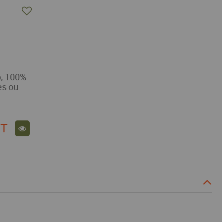
o, 100%
es ou
T