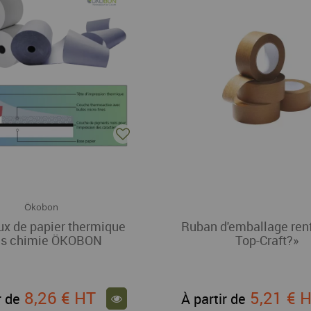
Ökobon
x de papier thermique
Ruban d'emballage ren
ns chimie ÖKOBON
Top-Craft?»
8,26 €
HT
5,21 €
H
r de
À partir de