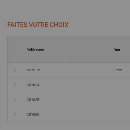
FAITES VOTRE CHOIX
Référence
Dos
50 mm
MT9112
-
CB1024
-
CB1025
-
CB1026