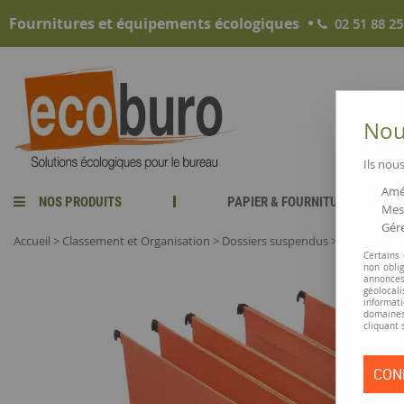
Fournitures et équipements écologiques
02 51 88 25
Nous
Ils nous
Amél
NOS PRODUITS
PAPIER & FOURNITURES
Mesu
Gére
Accueil
>
Classement et Organisation
>
Dossiers suspendus
>
Dossiers su
Certains
non obli
annonces
géolocal
informati
domaines
cliquant 
CON