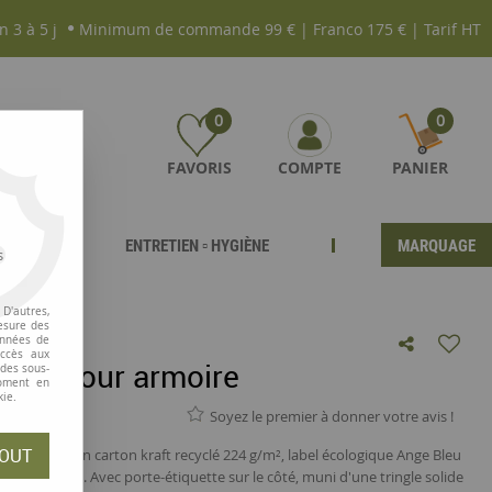
n 3 à 5 j
Minimum de commande 99 € | Franco 175 € | Tarif HT
0
0
FAVORIS
COMPTE
PANIER
ENTRETIEN ▫ HYGIÈNE
MARQUAGE
s
D'autres,
esure des
onnées de
accès aux
dus pour armoire
 des sous-
moment en
kie.
Soyez le premier à donner votre avis !
OUT
e format A4, en carton kraft recyclé 224 g/m², label écologique Ange Bleu
on recyclé). Avec porte-étiquette sur le côté, muni d'une tringle solide