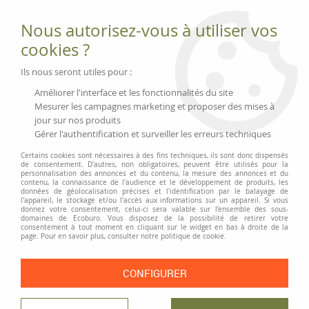
Fournitures et équipements écologiques
Nous autorisez-vous à utiliser vos
02 51 88 25 01
lundi au vendredi 9h-13h|14h-17h, mercredi
cookies ?
9h-13h
Livraison 3 à 5 j
Ils nous seront utiles pour :
Minimum de commande 99 € | Franco 175 € | Tarif HT
Améliorer l'interface et les fonctionnalités du site
Mesurer les campagnes marketing et proposer des mises à
jour sur nos produits
0
Gérer l'authentification et surveiller les erreurs techniques
Certains cookies sont nécessaires à des fins techniques, ils sont donc dispensés
de consentement. D'autres, non obligatoires, peuvent être utilisés pour la
personnalisation des annonces et du contenu, la mesure des annonces et du
Accueil
>
Fournitures et Écriture
>
Rubans adhésifs et dévidoirs
>
Dévidoir
contenu, la connaissance de l'audience et le développement de produits, les
à scotch et rouleaux «A greener choice»
données de géolocalisation précises et l'identification par le balayage de
l'appareil, le stockage et/ou l'accès aux informations sur un appareil. Si vous
donnez votre consentement, celui-ci sera valable sur l’ensemble des sous-
domaines de Ecoburo. Vous disposez de la possibilité de retirer votre
consentement à tout moment en cliquant sur le widget en bas à droite de la
page. Pour en savoir plus, consulter notre politique de cookie.
CONFIGURER