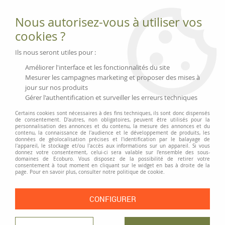
Fournitures et équipements écologiques
Nous autorisez-vous à utiliser vos
02 51 88 25 01
lundi au vendredi 9h-13h|14h-17h, mercredi
cookies ?
9h-13h
Livraison 3 à 5 j
Ils nous seront utiles pour :
Minimum de commande 99 € | Franco 175 € | Tarif HT
Améliorer l'interface et les fonctionnalités du site
Mesurer les campagnes marketing et proposer des mises à
jour sur nos produits
0
Gérer l'authentification et surveiller les erreurs techniques
Certains cookies sont nécessaires à des fins techniques, ils sont donc dispensés
de consentement. D'autres, non obligatoires, peuvent être utilisés pour la
personnalisation des annonces et du contenu, la mesure des annonces et du
Accueil
>
Moyens généraux
>
Sécurité et manutention
>
Détecteur de
contenu, la connaissance de l'audience et le développement de produits, les
fumée Ei650 durée d'alimentation de 10 ans
données de géolocalisation précises et l'identification par le balayage de
l'appareil, le stockage et/ou l'accès aux informations sur un appareil. Si vous
donnez votre consentement, celui-ci sera valable sur l’ensemble des sous-
domaines de Ecoburo. Vous disposez de la possibilité de retirer votre
consentement à tout moment en cliquant sur le widget en bas à droite de la
page. Pour en savoir plus, consulter notre politique de cookie.
CONFIGURER