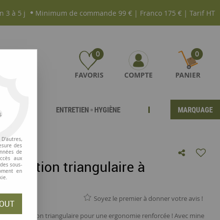
n 3 à 5 j
Minimum de commande 99 € | Franco 175 € | Tarif HT
0
0
FAVORIS
COMPTE
PANIER
ENTRETIEN ▫ HYGIÈNE
MARQUAGE
s
D'autres,
esure des
onnées de
accès aux
 section triangulaire à
 des sous-
moment en
kie.
Soyez le premier à donner votre avis !
OUT
 FSC®, de section triangulaire pour une ergonomie renforcée ! Avec mine