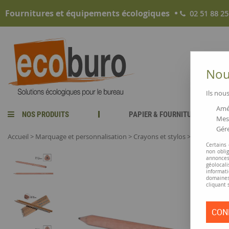
Fournitures et équipements écologiques
02 51 88 25
Nous
Ils nous
Amél
NOS PRODUITS
PAPIER & FOURNITURES
Mesu
Gére
Accueil
>
Marquage et personnalisation
>
Crayons et stylos
>
Crayon bois 
Certains
non obli
annonces
géolocal
informati
domaines
cliquant 
CON