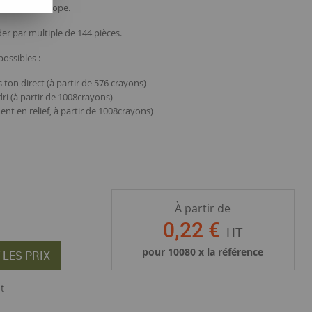
riqués en Europe.
er par multiple de 144 pièces.
ossibles :
 ton direct (à partir de 576 crayons)
i (à partir de 1008crayons)
t en relief, à partir de 1008crayons)
À partir de
0
,
22
€
HT
pour
10080
x la référence
 LES PRIX
t