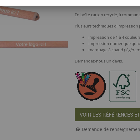
graphite HB, longueur 17,5 cm. Fab
En boîte carton recyclé, à command
Plusieurs techniques d'impression p
impression de 1 à 4 couleurs
impression numérique quadr
marquage à chaud (légèremen
Demandez-nous un devis.
VOIR LES RÉFÉRENCES ET
Demande de renseignemen