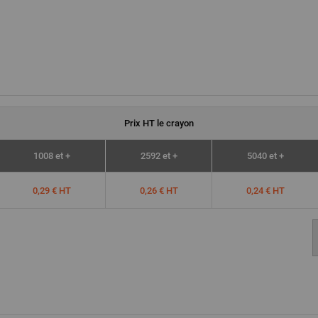
Prix
HT
le crayon
1008 et +
2592 et +
5040 et +
0,29 € HT
0,26 € HT
0,24 € HT