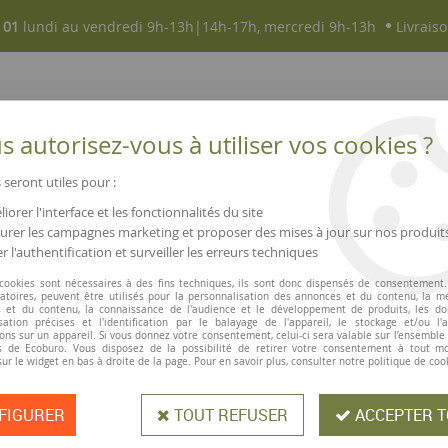
 01
lundi au vendredi 9h-13h|14h-17h, mercredi 9h-13h
Livraiso
 autorisez-vous à utiliser vos cookies ?
 seront utiles pour :
iorer l'interface et les fonctionnalités du site
NOUVEAUTÉS
MAGASINS ▫ COMMERCES
rer les campagnes marketing et proposer des mises à jour sur nos produit
r l'authentification et surveiller les erreurs techniques
FSC® section triangulaire à personnaliser
 cookies sont nécessaires à des fins techniques, ils sont donc dispensés de consentement. 
gatoires, peuvent être utilisés pour la personnalisation des annonces et du contenu, la m
 et du contenu, la connaissance de l'audience et le développement de produits, les d
isation précises et l'identification par le balayage de l'appareil, le stockage et/ou l'
Crayon bois FSC®
ons sur un appareil. Si vous donnez votre consentement, celui-ci sera valable sur l’ensemble
 de Ecoburo. Vous disposez de la possibilité de retirer votre consentement à tout 
personnaliser
sur le widget en bas à droite de la page. Pour en savoir plus, consulter notre politique de coo
FIGURER
TOUT REFUSER
ACCEPTER T
Crayons en bois de tilleul labelisé