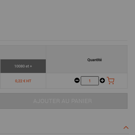
Quantité
10080 et +
0,22 € HT
AJOUTER AU PANIER