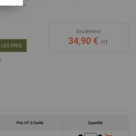
 hauteur 27 cm.
Seulement
34
,
90
€
HT
 LES PRIX
t
Prix
HT
à l'unité
Quantité