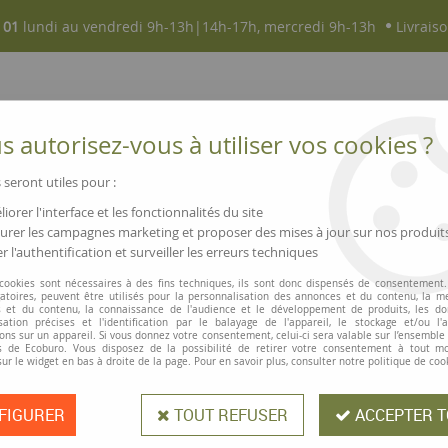
 01
lundi au vendredi 9h-13h|14h-17h, mercredi 9h-13h
Livraiso
 autorisez-vous à utiliser vos cookies ?
 seront utiles pour :
iorer l'interface et les fonctionnalités du site
NOUVEAUTÉS
MAGASINS ▫ COMMERCES
rer les campagnes marketing et proposer des mises à jour sur nos produit
r l'authentification et surveiller les erreurs techniques
de classement
>
Corbeille à courrier
>
Corbeille à courrier, 3 banettes
 cookies sont nécessaires à des fins techniques, ils sont donc dispensés de consentement. 
gatoires, peuvent être utilisés pour la personnalisation des annonces et du contenu, la m
 et du contenu, la connaissance de l'audience et le développement de produits, les d
isation précises et l'identification par le balayage de l'appareil, le stockage et/ou l'
ons sur un appareil. Si vous donnez votre consentement, celui-ci sera valable sur l’ensemble
 de Ecoburo. Vous disposez de la possibilité de retirer votre consentement à tout 
Corbeille à courr
sur le widget en bas à droite de la page. Pour en savoir plus, consulter notre politique de coo
FIGURER
TOUT REFUSER
ACCEPTER T
Pratique, pour le rangement des doc