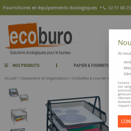
Fournitures et équipements écologiques
02 51 88 25
Nous
Ils nous
Amél
NOS PRODUITS
PAPIER & FOURNITURES
Mesu
Gére
Accueil
>
Classement et Organisation
>
Corbeilles à courrier et modules 
Certains
non obli
annonces
géolocal
informati
domaines
cliquant 
CON