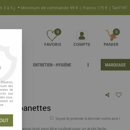
n 3 à 5 j
Minimum de commande 99 € | Franco 175 € | Tarif HT
0
0
FAVORIS
COMPTE
PANIER
ENTRETIEN ▫ HYGIÈNE
MARQUAGE
s
D'autres,
esure des
onnées de
accès aux
 des sous-
moment en
ier, 3 banettes
kie.
Soyez le premier à donner votre avis !
OUT
uments. Chaque tiroir peut être coulissé pour un accès facile.