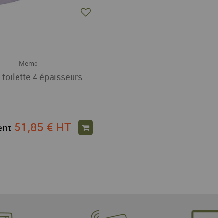
Memo
 toilette 4 épaisseurs
51,85 €
HT
ent