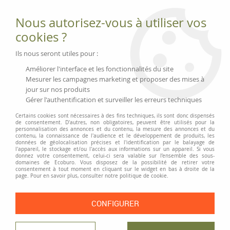
Fournitures et équipements écologiques
Nous autorisez-vous à utiliser vos
02 51 88 25 01
lundi au vendredi 9h-13h|14h-17h, mercredi
cookies ?
9h-13h
Livraison 3 à 5 j
Ils nous seront utiles pour :
Minimum de commande 99 € | Franco 175 € | Tarif HT
Améliorer l'interface et les fonctionnalités du site
Mesurer les campagnes marketing et proposer des mises à
jour sur nos produits
0
Gérer l'authentification et surveiller les erreurs techniques
Certains cookies sont nécessaires à des fins techniques, ils sont donc dispensés
de consentement. D'autres, non obligatoires, peuvent être utilisés pour la
personnalisation des annonces et du contenu, la mesure des annonces et du
Accueil
>
Classement et Organisation
>
Chemises et trieurs
>
contenu, la connaissance de l'audience et le développement de produits, les
Chemises et sous-chemises
>
Chemise ELBA à trou
données de géolocalisation précises et l'identification par le balayage de
l'appareil, le stockage et/ou l'accès aux informations sur un appareil. Si vous
donnez votre consentement, celui-ci sera valable sur l’ensemble des sous-
PRIX DÉGRESSIF
domaines de Ecoburo. Vous disposez de la possibilité de retirer votre
consentement à tout moment en cliquant sur le widget en bas à droite de la
page. Pour en savoir plus, consulter notre politique de cookie.
CONFIGURER