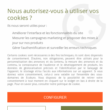
Fournitures et équipements écologiques
Nous autorisez-vous à utiliser vos
02 51 88 25 01
lundi au vendredi 9h-13h|14h-17h, mercredi
cookies ?
9h-13h
Livraison 3 à 5 j
Ils nous seront utiles pour :
Minimum de commande 99 € | Franco 175 € | Tarif HT
Améliorer l'interface et les fonctionnalités du site
Mesurer les campagnes marketing et proposer des mises à
jour sur nos produits
0
Gérer l'authentification et surveiller les erreurs techniques
Certains cookies sont nécessaires à des fins techniques, ils sont donc dispensés
de consentement. D'autres, non obligatoires, peuvent être utilisés pour la
personnalisation des annonces et du contenu, la mesure des annonces et du
Accueil
>
Communication et Présentations
>
contenu, la connaissance de l'audience et le développement de produits, les
Chemises et dossiers de présentation
>
Chemise 2 rabats Fine Vague
données de géolocalisation précises et l'identification par le balayage de
l'appareil, le stockage et/ou l'accès aux informations sur un appareil. Si vous
donnez votre consentement, celui-ci sera valable sur l’ensemble des sous-
PRIX DÉGRESSIF
domaines de Ecoburo. Vous disposez de la possibilité de retirer votre
consentement à tout moment en cliquant sur le widget en bas à droite de la
page. Pour en savoir plus, consulter notre politique de cookie.
CONFIGURER