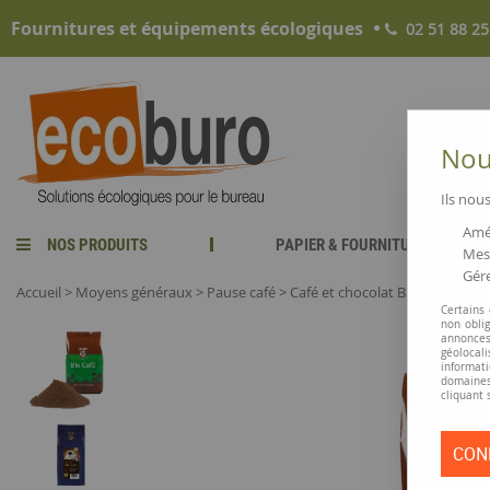
Fournitures et équipements écologiques
02 51 88 25
Nous
Ils nous
Amél
NOS PRODUITS
PAPIER & FOURNITURES
Mesu
Gére
Accueil
>
Moyens généraux
>
Pause café
>
Café et chocolat Bio
>
Café mou
Certains
non obli
annonces
géolocal
informati
domaines
cliquant 
CON