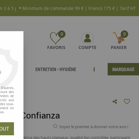
n 3 à 5 j
Minimum de commande 99 € | Franco 175 € | Tarif HT
0
0
FAVORIS
COMPTE
PANIER
ENTRETIEN ▫ HYGIÈNE
MARQUAGE
s
D'autres,
esure des
onnées de
accès aux
 des sous-
moment en
 Bio Confianza
kie.
Soyez le premier à donner votre avis !
OUT
n mélange arabica des hauts plateaux, qualité bio contrôlée, participant