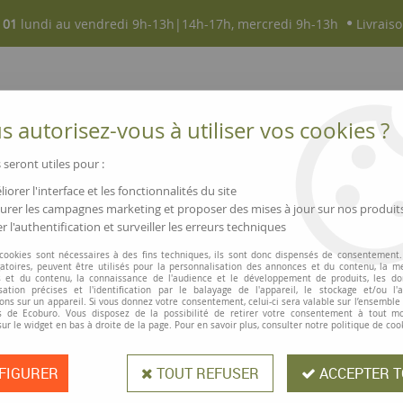
 01
lundi au vendredi 9h-13h|14h-17h, mercredi 9h-13h
Livraiso
 autorisez-vous à utiliser vos cookies ?
 seront utiles pour :
iorer l'interface et les fonctionnalités du site
NOUVEAUTÉS
MAGASINS ▫ COMMERCES
rer les campagnes marketing et proposer des mises à jour sur nos produit
r l'authentification et surveiller les erreurs techniques
lu GEPA Bio Confianza
 cookies sont nécessaires à des fins techniques, ils sont donc dispensés de consentement. 
gatoires, peuvent être utilisés pour la personnalisation des annonces et du contenu, la m
 et du contenu, la connaissance de l'audience et le développement de produits, les d
isation précises et l'identification par le balayage de l'appareil, le stockage et/ou l'
ons sur un appareil. Si vous donnez votre consentement, celui-ci sera valable sur l’ensemble
 de Ecoburo. Vous disposez de la possibilité de retirer votre consentement à tout 
Café moulu GEPA
sur le widget en bas à droite de la page. Pour en savoir plus, consulter notre politique de coo
FIGURER
TOUT REFUSER
ACCEPTER T
Un café de première classe issu d'u