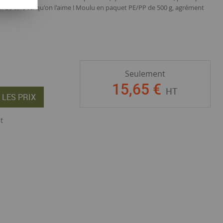
Le café tel qu'on l'aime ! Moulu en paquet PE/PP de 500 g, agrément
Seulement
15
,
65
€
HT
 LES PRIX
t