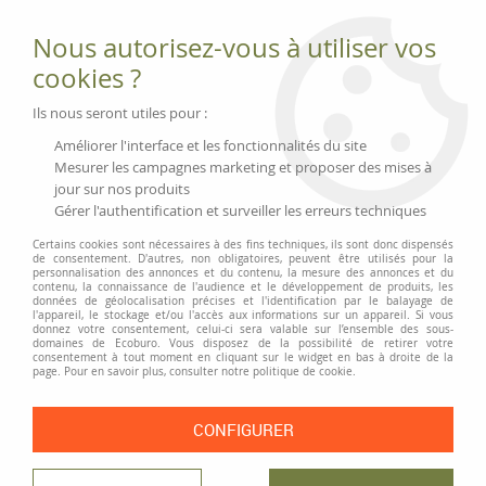
Fournitures et équipements écologiques
Nous autorisez-vous à utiliser vos
02 51 88 25 01
lundi au vendredi 9h-13h|14h-17h, mercredi
cookies ?
9h-13h
Livraison 3 à 5 j
Ils nous seront utiles pour :
Minimum de commande 99 € | Franco 175 € | Tarif HT
Améliorer l'interface et les fonctionnalités du site
Mesurer les campagnes marketing et proposer des mises à
jour sur nos produits
0
Gérer l'authentification et surveiller les erreurs techniques
Certains cookies sont nécessaires à des fins techniques, ils sont donc dispensés
de consentement. D'autres, non obligatoires, peuvent être utilisés pour la
personnalisation des annonces et du contenu, la mesure des annonces et du
Accueil
>
Moyens généraux
>
Jouets
>
Bulles de savon Pustefix
contenu, la connaissance de l'audience et le développement de produits, les
données de géolocalisation précises et l'identification par le balayage de
l'appareil, le stockage et/ou l'accès aux informations sur un appareil. Si vous
donnez votre consentement, celui-ci sera valable sur l’ensemble des sous-
PRIX DÉGRESSIF
domaines de Ecoburo. Vous disposez de la possibilité de retirer votre
consentement à tout moment en cliquant sur le widget en bas à droite de la
page. Pour en savoir plus, consulter notre politique de cookie.
CONFIGURER