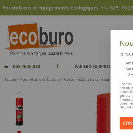
Fournitures et équipements écologiques
02 51 88 25
Nous
Ils nous
Amél
NOS PRODUITS
PAPIER & FOURNITURES
Mesu
Gére
Accueil
>
Fournitures et Écriture
>
Colles
>
Bâton de colle sans solvant « Pr
Certains
non obli
annonces
géolocal
informati
domaines
cliquant 
CON