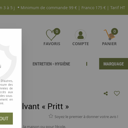
n 3 à 5 j
Minimum de commande 99 € | Franco 175 € | Tarif HT
0
0
FAVORIS
COMPTE
PANIER
ENTRETIEN ▫ HYGIÈNE
MARQUAGE
s
D'autres,
esure des
onnées de
accès aux
 des sous-
moment en
ns solvant « Pritt »
kie.
Soyez le premier à donner votre avis !
OUT
our le bureau, la maison ou pour l'école.