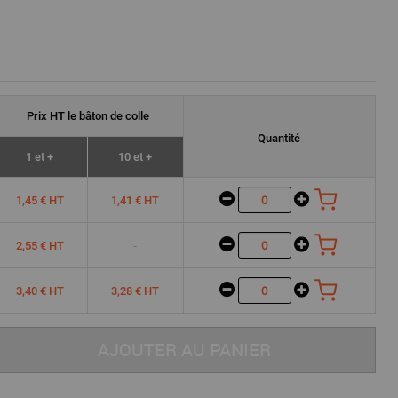
Prix
HT
le bâton de colle
Quantité
1 et +
10 et +
1,45 € HT
1,41 € HT
-
2,55 € HT
3,40 € HT
3,28 € HT
AJOUTER AU PANIER