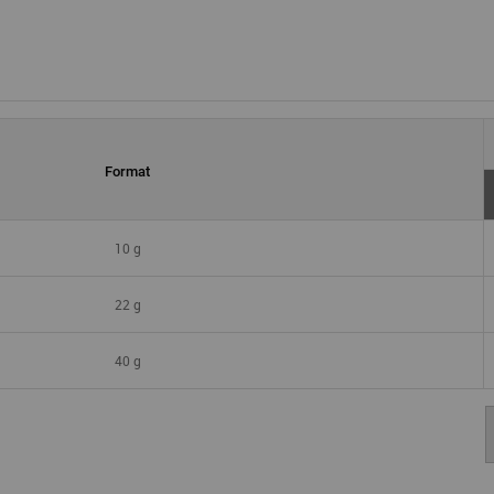
Format
10 g
22 g
40 g