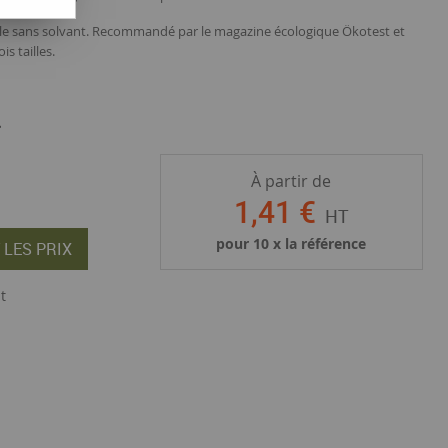
lle sans solvant. Recommandé par le magazine écologique Ökotest et
s tailles.
.
À partir de
1
,
41
€
HT
pour
10
x la référence
 LES PRIX
t