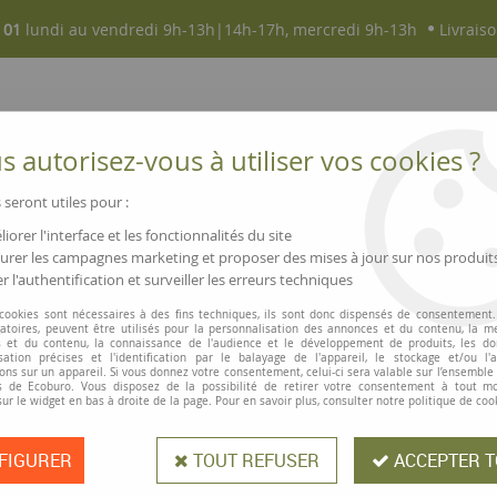
 01
lundi au vendredi 9h-13h|14h-17h, mercredi 9h-13h
Livraiso
 autorisez-vous à utiliser vos cookies ?
 seront utiles pour :
iorer l'interface et les fonctionnalités du site
NOUVEAUTÉS
MAGASINS ▫ COMMERCES
rer les campagnes marketing et proposer des mises à jour sur nos produit
r l'authentification et surveiller les erreurs techniques
itt »
 cookies sont nécessaires à des fins techniques, ils sont donc dispensés de consentement. 
gatoires, peuvent être utilisés pour la personnalisation des annonces et du contenu, la m
 et du contenu, la connaissance de l'audience et le développement de produits, les d
isation précises et l'identification par le balayage de l'appareil, le stockage et/ou l'
ons sur un appareil. Si vous donnez votre consentement, celui-ci sera valable sur l’ensemble
 de Ecoburo. Vous disposez de la possibilité de retirer votre consentement à tout 
Bâton de colle sa
sur le widget en bas à droite de la page. Pour en savoir plus, consulter notre politique de coo
FIGURER
TOUT REFUSER
ACCEPTER T
Bâton de colle sans solvant
Pritt
, p