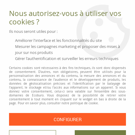
Fournitures et équipements écologiques
Nous autorisez-vous à utiliser vos
02 51 88 25 01
lundi au vendredi 9h-13h|14h-17h, mercredi
cookies ?
9h-13h
Livraison 3 à 5 j
Ils nous seront utiles pour :
Minimum de commande 99 € | Franco 175 € | Tarif HT
Améliorer l'interface et les fonctionnalités du site
Mesurer les campagnes marketing et proposer des mises à
jour sur nos produits
0
Gérer l'authentification et surveiller les erreurs techniques
Certains cookies sont nécessaires à des fins techniques, ils sont donc dispensés
de consentement. D'autres, non obligatoires, peuvent être utilisés pour la
personnalisation des annonces et du contenu, la mesure des annonces et du
Accueil
>
Moyens généraux
>
Ménage et produits d'entretien
>
contenu, la connaissance de l'audience et le développement de produits, les
Éponges, chiffons, brosses et balais
>
Balayette et pelle bord en
données de géolocalisation précises et l'identification par le balayage de
l'appareil, le stockage et/ou l'accès aux informations sur un appareil. Si vous
caoutchouc
donnez votre consentement, celui-ci sera valable sur l’ensemble des sous-
domaines de Ecoburo. Vous disposez de la possibilité de retirer votre
consentement à tout moment en cliquant sur le widget en bas à droite de la
page. Pour en savoir plus, consulter notre politique de cookie.
CONFIGURER