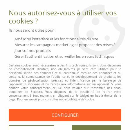
Fournitures et équipements écologiques
Nous autorisez-vous à utiliser vos
02 51 88 25 01
lundi au vendredi 9h-13h|14h-17h, mercredi
cookies ?
9h-13h
Livraison 3 à 5 j
Ils nous seront utiles pour :
Minimum de commande 99 € | Franco 175 € | Tarif HT
Améliorer l'interface et les fonctionnalités du site
Mesurer les campagnes marketing et proposer des mises à
jour sur nos produits
0
Gérer l'authentification et surveiller les erreurs techniques
Certains cookies sont nécessaires à des fins techniques, ils sont donc dispensés
de consentement. D'autres, non obligatoires, peuvent être utilisés pour la
personnalisation des annonces et du contenu, la mesure des annonces et du
Accueil
>
Classement et Organisation
>
Pochettes de classement
>
contenu, la connaissance de l'audience et le développement de produits, les
Autres pochettes et albums
>
Album photo recyclé
données de géolocalisation précises et l'identification par le balayage de
l'appareil, le stockage et/ou l'accès aux informations sur un appareil. Si vous
donnez votre consentement, celui-ci sera valable sur l’ensemble des sous-
PRIX DÉGRESSIF
domaines de Ecoburo. Vous disposez de la possibilité de retirer votre
consentement à tout moment en cliquant sur le widget en bas à droite de la
page. Pour en savoir plus, consulter notre politique de cookie.
CONFIGURER