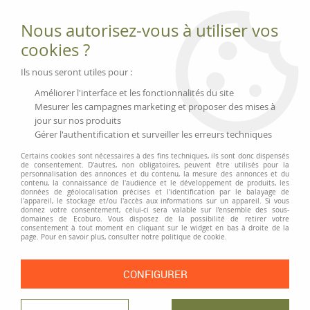
Fournitures et équipements écologiques
Nous autorisez-vous à utiliser vos
02 51 88 25 01
lundi au vendredi 9h-13h|14h-17h, mercredi
cookies ?
9h-13h
Livraison 3 à 5 j
Ils nous seront utiles pour :
Minimum de commande 99 € | Franco 175 € | Tarif HT
Améliorer l'interface et les fonctionnalités du site
Mesurer les campagnes marketing et proposer des mises à
jour sur nos produits
0
Gérer l'authentification et surveiller les erreurs techniques
Certains cookies sont nécessaires à des fins techniques, ils sont donc dispensés
de consentement. D'autres, non obligatoires, peuvent être utilisés pour la
personnalisation des annonces et du contenu, la mesure des annonces et du
Accueil
>
Fournitures et Écriture
>
Agrafeuses et agrafes
>
Agrafeuse
contenu, la connaissance de l'audience et le développement de produits, les
NOVUS B 50 re+new
données de géolocalisation précises et l'identification par le balayage de
l'appareil, le stockage et/ou l'accès aux informations sur un appareil. Si vous
donnez votre consentement, celui-ci sera valable sur l’ensemble des sous-
domaines de Ecoburo. Vous disposez de la possibilité de retirer votre
consentement à tout moment en cliquant sur le widget en bas à droite de la
page. Pour en savoir plus, consulter notre politique de cookie.
CONFIGURER