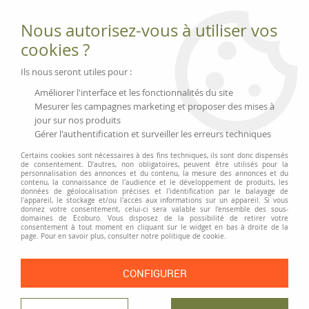
Fournitures et équipements écologiques
Nous autorisez-vous à utiliser vos
02 51 88 25 01
lundi au vendredi 9h-13h|14h-17h, mercredi
cookies ?
9h-13h
Livraison 3 à 5 j
Ils nous seront utiles pour :
Minimum de commande 99 € | Franco 175 € | Tarif HT
Améliorer l'interface et les fonctionnalités du site
Mesurer les campagnes marketing et proposer des mises à
jour sur nos produits
0
Gérer l'authentification et surveiller les erreurs techniques
Certains cookies sont nécessaires à des fins techniques, ils sont donc dispensés
de consentement. D'autres, non obligatoires, peuvent être utilisés pour la
personnalisation des annonces et du contenu, la mesure des annonces et du
Accueil
>
Moyens généraux
>
Gestion des déchets
>
Tri sélectif
>
contenu, la connaissance de l'audience et le développement de produits, les
Collecteur de recyclage en carton
données de géolocalisation précises et l'identification par le balayage de
l'appareil, le stockage et/ou l'accès aux informations sur un appareil. Si vous
donnez votre consentement, celui-ci sera valable sur l’ensemble des sous-
domaines de Ecoburo. Vous disposez de la possibilité de retirer votre
consentement à tout moment en cliquant sur le widget en bas à droite de la
page. Pour en savoir plus, consulter notre politique de cookie.
CONFIGURER