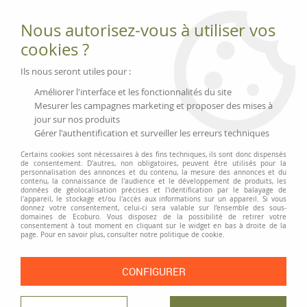
Fournitures et équipements écologiques
Nous autorisez-vous à utiliser vos
02 51 88 25 01
lundi au vendredi 9h-13h|14h-17h, mercredi
cookies ?
9h-13h
Livraison 3 à 5 j
Ils nous seront utiles pour :
Minimum de commande 99 € | Franco 175 € | Tarif HT
Améliorer l'interface et les fonctionnalités du site
Mesurer les campagnes marketing et proposer des mises à
jour sur nos produits
0
Gérer l'authentification et surveiller les erreurs techniques
Certains cookies sont nécessaires à des fins techniques, ils sont donc dispensés
de consentement. D'autres, non obligatoires, peuvent être utilisés pour la
personnalisation des annonces et du contenu, la mesure des annonces et du
Accueil
>
Équipement des magasins
>
Affichage et communication
>
contenu, la connaissance de l'audience et le développement de produits, les
Petites affichettes sur support bois
données de géolocalisation précises et l'identification par le balayage de
l'appareil, le stockage et/ou l'accès aux informations sur un appareil. Si vous
donnez votre consentement, celui-ci sera valable sur l’ensemble des sous-
domaines de Ecoburo. Vous disposez de la possibilité de retirer votre
consentement à tout moment en cliquant sur le widget en bas à droite de la
page. Pour en savoir plus, consulter notre politique de cookie.
CONFIGURER