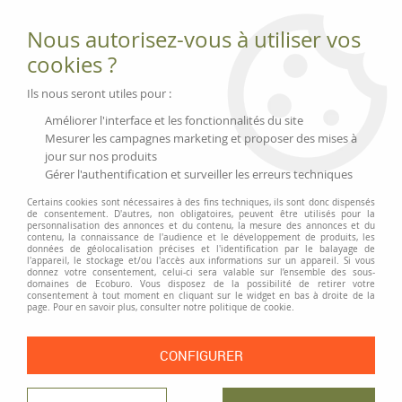
Fournitures et équipements écologiques
Nous autorisez-vous à utiliser vos
02 51 88 25 01
lundi au vendredi 9h-13h|14h-17h, mercredi
cookies ?
9h-13h
Livraison 3 à 5 j
Ils nous seront utiles pour :
Minimum de commande 99 € | Franco 175 € | Tarif HT
Améliorer l'interface et les fonctionnalités du site
Mesurer les campagnes marketing et proposer des mises à
jour sur nos produits
0
Gérer l'authentification et surveiller les erreurs techniques
Certains cookies sont nécessaires à des fins techniques, ils sont donc dispensés
de consentement. D'autres, non obligatoires, peuvent être utilisés pour la
personnalisation des annonces et du contenu, la mesure des annonces et du
Accueil
>
Moyens généraux
>
Ambiance et bien-être
>
Supports de
contenu, la connaissance de l'audience et le développement de produits, les
veilleuse en acier inox
données de géolocalisation précises et l'identification par le balayage de
l'appareil, le stockage et/ou l'accès aux informations sur un appareil. Si vous
donnez votre consentement, celui-ci sera valable sur l’ensemble des sous-
PRIX DÉGRESSIF
domaines de Ecoburo. Vous disposez de la possibilité de retirer votre
consentement à tout moment en cliquant sur le widget en bas à droite de la
page. Pour en savoir plus, consulter notre politique de cookie.
CONFIGURER