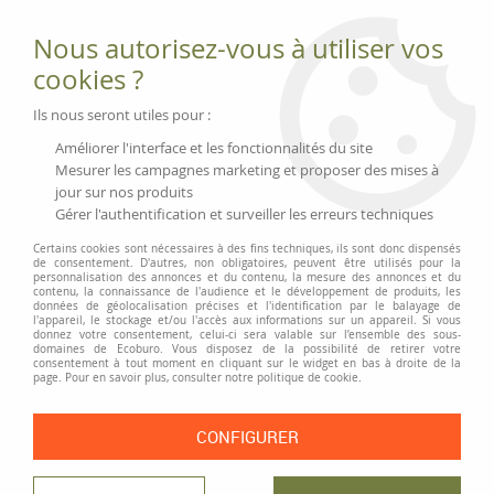
Fournitures et équipements écologiques
Nous autorisez-vous à utiliser vos
02 51 88 25 01
lundi au vendredi 9h-13h|14h-17h, mercredi
cookies ?
9h-13h
Livraison 3 à 5 j
Ils nous seront utiles pour :
Minimum de commande 99 € | Franco 175 € | Tarif HT
Améliorer l'interface et les fonctionnalités du site
Mesurer les campagnes marketing et proposer des mises à
jour sur nos produits
0
Gérer l'authentification et surveiller les erreurs techniques
Certains cookies sont nécessaires à des fins techniques, ils sont donc dispensés
de consentement. D'autres, non obligatoires, peuvent être utilisés pour la
personnalisation des annonces et du contenu, la mesure des annonces et du
Accueil
>
Moyens généraux
>
Pause café
>
Thé et infusions Bio
>
Thé noir
contenu, la connaissance de l'audience et le développement de produits, les
Assam
données de géolocalisation précises et l'identification par le balayage de
l'appareil, le stockage et/ou l'accès aux informations sur un appareil. Si vous
donnez votre consentement, celui-ci sera valable sur l’ensemble des sous-
domaines de Ecoburo. Vous disposez de la possibilité de retirer votre
consentement à tout moment en cliquant sur le widget en bas à droite de la
page. Pour en savoir plus, consulter notre politique de cookie.
CONFIGURER