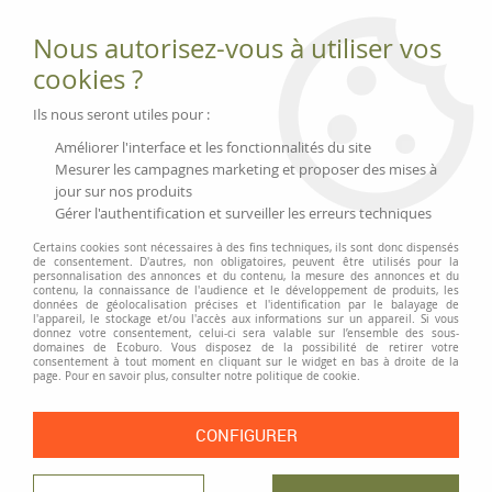
Fournitures et équipements écologiques
Nous autorisez-vous à utiliser vos
02 51 88 25 01
lundi au vendredi 9h-13h|14h-17h, mercredi
cookies ?
9h-13h
Livraison 3 à 5 j
Ils nous seront utiles pour :
Minimum de commande 99 € | Franco 175 € | Tarif HT
Améliorer l'interface et les fonctionnalités du site
Mesurer les campagnes marketing et proposer des mises à
jour sur nos produits
0
Gérer l'authentification et surveiller les erreurs techniques
Certains cookies sont nécessaires à des fins techniques, ils sont donc dispensés
de consentement. D'autres, non obligatoires, peuvent être utilisés pour la
personnalisation des annonces et du contenu, la mesure des annonces et du
Accueil
>
Moyens généraux
>
Pause café
>
Café et chocolat Bio
>
Dosette
contenu, la connaissance de l'audience et le développement de produits, les
café bio « Uno e basta »
données de géolocalisation précises et l'identification par le balayage de
l'appareil, le stockage et/ou l'accès aux informations sur un appareil. Si vous
donnez votre consentement, celui-ci sera valable sur l’ensemble des sous-
domaines de Ecoburo. Vous disposez de la possibilité de retirer votre
consentement à tout moment en cliquant sur le widget en bas à droite de la
page. Pour en savoir plus, consulter notre politique de cookie.
CONFIGURER