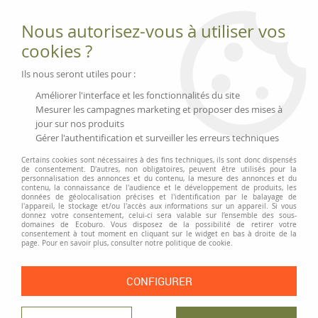
Fournitures et équipements écologiques
Nous autorisez-vous à utiliser vos
02 51 88 25 01
lundi au vendredi 9h-13h|14h-17h, mercredi
cookies ?
9h-13h
Livraison 3 à 5 j
Ils nous seront utiles pour :
Minimum de commande 99 € | Franco 175 € | Tarif HT
Améliorer l'interface et les fonctionnalités du site
Mesurer les campagnes marketing et proposer des mises à
jour sur nos produits
0
Gérer l'authentification et surveiller les erreurs techniques
Certains cookies sont nécessaires à des fins techniques, ils sont donc dispensés
de consentement. D'autres, non obligatoires, peuvent être utilisés pour la
personnalisation des annonces et du contenu, la mesure des annonces et du
Accueil
>
Classement et Organisation
>
Pochettes de classement
>
contenu, la connaissance de l'audience et le développement de produits, les
Pochettes perforées
>
Pochettes perforées lisses sans PVC
données de géolocalisation précises et l'identification par le balayage de
l'appareil, le stockage et/ou l'accès aux informations sur un appareil. Si vous
donnez votre consentement, celui-ci sera valable sur l’ensemble des sous-
PRIX DÉGRESSIF
domaines de Ecoburo. Vous disposez de la possibilité de retirer votre
consentement à tout moment en cliquant sur le widget en bas à droite de la
page. Pour en savoir plus, consulter notre politique de cookie.
CONFIGURER