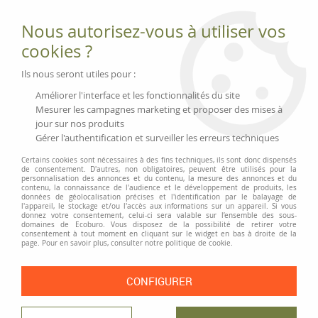
Fournitures et équipements écologiques
Nous autorisez-vous à utiliser vos
02 51 88 25 01
lundi au vendredi 9h-13h|14h-17h, mercredi
cookies ?
9h-13h
Livraison 3 à 5 j
Ils nous seront utiles pour :
Minimum de commande 99 € | Franco 175 € | Tarif HT
Améliorer l'interface et les fonctionnalités du site
Mesurer les campagnes marketing et proposer des mises à
jour sur nos produits
0
Gérer l'authentification et surveiller les erreurs techniques
Certains cookies sont nécessaires à des fins techniques, ils sont donc dispensés
de consentement. D'autres, non obligatoires, peuvent être utilisés pour la
personnalisation des annonces et du contenu, la mesure des annonces et du
Accueil
>
Classement et Organisation
>
Pochettes de classement
>
contenu, la connaissance de l'audience et le développement de produits, les
Pochettes perforées
>
Pochette perforée sans PVC «aspect grainé»
données de géolocalisation précises et l'identification par le balayage de
l'appareil, le stockage et/ou l'accès aux informations sur un appareil. Si vous
donnez votre consentement, celui-ci sera valable sur l’ensemble des sous-
PRIX DÉGRESSIF
domaines de Ecoburo. Vous disposez de la possibilité de retirer votre
consentement à tout moment en cliquant sur le widget en bas à droite de la
page. Pour en savoir plus, consulter notre politique de cookie.
CONFIGURER