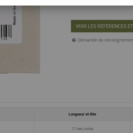
VOIR LES RÉFÉRENCES ET
Demande de renseignemen
Longueur et tête
17 mm, ronde