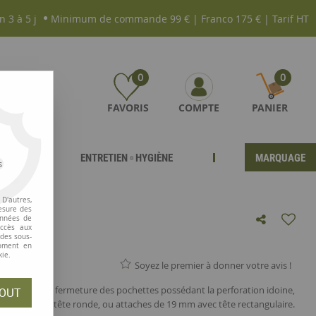
n 3 à 5 j
Minimum de commande 99 € | Franco 175 € | Tarif HT
0
0
FAVORIS
COMPTE
PANIER
ENTRETIEN ▫ HYGIÈNE
MARQUAGE
s
D'autres,
esure des
onnées de
accès aux
ennes
 des sous-
moment en
kie.
Soyez le premier à donner votre avis !
 renforcer la fermeture des pochettes possédant la perforation idoine,
OUT
e 17 mm avec tête ronde, ou attaches de 19 mm avec tête rectangulaire.