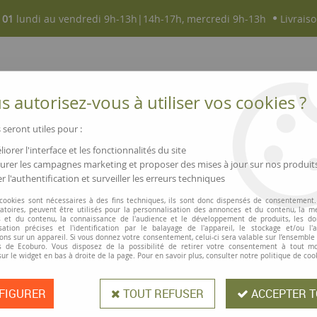
 01
lundi au vendredi 9h-13h|14h-17h, mercredi 9h-13h
Livraiso
 autorisez-vous à utiliser vos cookies ?
 seront utiles pour :
iorer l'interface et les fonctionnalités du site
NOUVEAUTÉS
MAGASINS ▫ COMMERCES
rer les campagnes marketing et proposer des mises à jour sur nos produit
r l'authentification et surveiller les erreurs techniques
es
>
Attaches parisiennes
 cookies sont nécessaires à des fins techniques, ils sont donc dispensés de consentement. 
gatoires, peuvent être utilisés pour la personnalisation des annonces et du contenu, la m
 et du contenu, la connaissance de l'audience et le développement de produits, les d
isation précises et l'identification par le balayage de l'appareil, le stockage et/ou l'
Attaches parisi
ons sur un appareil. Si vous donnez votre consentement, celui-ci sera valable sur l’ensemble
 de Ecoburo. Vous disposez de la possibilité de retirer votre consentement à tout 
sur le widget en bas à droite de la page. Pour en savoir plus, consulter notre politique de coo
Attaches parisiennes en métal. Pour
FIGURER
TOUT REFUSER
ACCEPTER T
ou mille autres usages. Attaches d