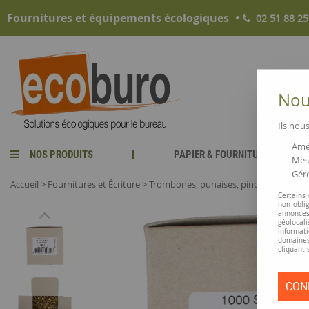
Fournitures et équipements écologiques
02 51 88 25
Nous
Ils nous
Amél
NOS PRODUITS
PAPIER & FOURNITURES
Mesu
Gére
Accueil
>
Fournitures et Écriture
>
Trombones, punaises, pinces et attach
Certains
non obli
annonces
géolocal
informati
domaines
cliquant 
CON