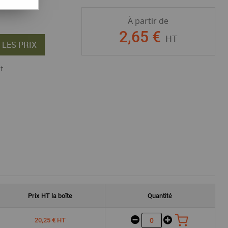
À partir de
2
,
65
€
HT
 LES PRIX
t
Prix
HT
la boîte
Quantité
20,25 € HT