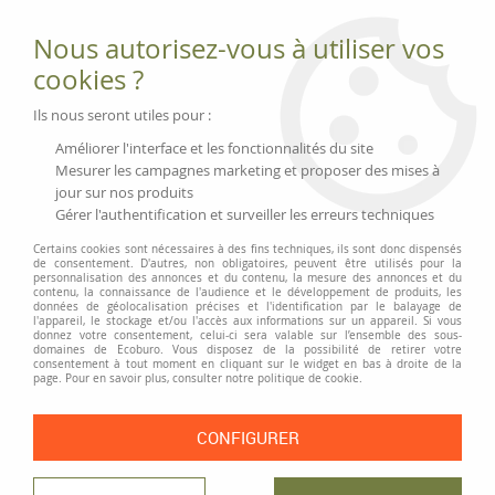
Fournitures et équipements écologiques
Nous autorisez-vous à utiliser vos
02 51 88 25 01
lundi au vendredi 9h-13h|14h-17h, mercredi
cookies ?
9h-13h
Livraison 3 à 5 j
Ils nous seront utiles pour :
Minimum de commande 99 € | Franco 175 € | Tarif HT
Améliorer l'interface et les fonctionnalités du site
Mesurer les campagnes marketing et proposer des mises à
jour sur nos produits
0
Gérer l'authentification et surveiller les erreurs techniques
Certains cookies sont nécessaires à des fins techniques, ils sont donc dispensés
de consentement. D'autres, non obligatoires, peuvent être utilisés pour la
personnalisation des annonces et du contenu, la mesure des annonces et du
Accueil
>
Équipement des magasins
>
Emballage alimentaire
>
contenu, la connaissance de l'audience et le développement de produits, les
Vaisselle et contenants
>
Petites assiettes en carton certifié
données de géolocalisation précises et l'identification par le balayage de
l'appareil, le stockage et/ou l'accès aux informations sur un appareil. Si vous
donnez votre consentement, celui-ci sera valable sur l’ensemble des sous-
domaines de Ecoburo. Vous disposez de la possibilité de retirer votre
consentement à tout moment en cliquant sur le widget en bas à droite de la
page. Pour en savoir plus, consulter notre politique de cookie.
CONFIGURER