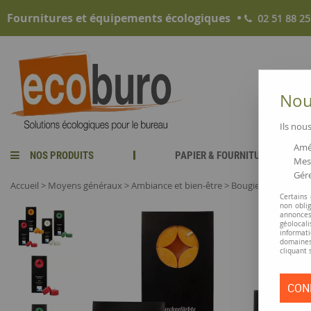
Fournitures et équipements écologiques
02 51 88 25
Nous
Ils nous
Amél
NOS PRODUITS
PAPIER & FOURNITURES
Mesu
Gére
Accueil
>
Moyens généraux
>
Ambiance et bien-être
>
Bougies chauffe-plat
Certains
non obli
annonces
géolocal
informati
domaines
cliquant 
CON