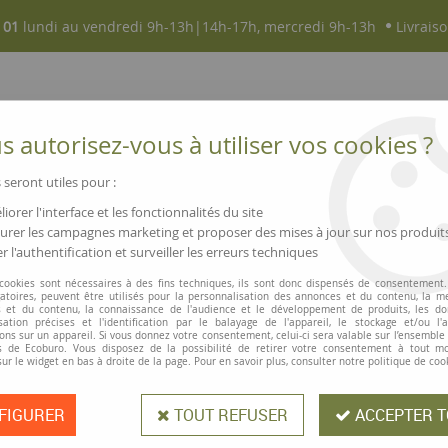
 01
lundi au vendredi 9h-13h|14h-17h, mercredi 9h-13h
Livraiso
 autorisez-vous à utiliser vos cookies ?
 seront utiles pour :
iorer l'interface et les fonctionnalités du site
NOUVEAUTÉS
MAGASINS ▫ COMMERCES
rer les campagnes marketing et proposer des mises à jour sur nos produit
r l'authentification et surveiller les erreurs techniques
 à la stéarine
 cookies sont nécessaires à des fins techniques, ils sont donc dispensés de consentement. 
gatoires, peuvent être utilisés pour la personnalisation des annonces et du contenu, la m
Hahn
 et du contenu, la connaissance de l'audience et le développement de produits, les d
isation précises et l'identification par le balayage de l'appareil, le stockage et/ou l'
Bougies chauffe-
ons sur un appareil. Si vous donnez votre consentement, celui-ci sera valable sur l’ensemble
 de Ecoburo. Vous disposez de la possibilité de retirer votre consentement à tout 
sur le widget en bas à droite de la page. Pour en savoir plus, consulter notre politique de coo
FIGURER
TOUT REFUSER
ACCEPTER T
Bougies chauffe-plat teintées dans