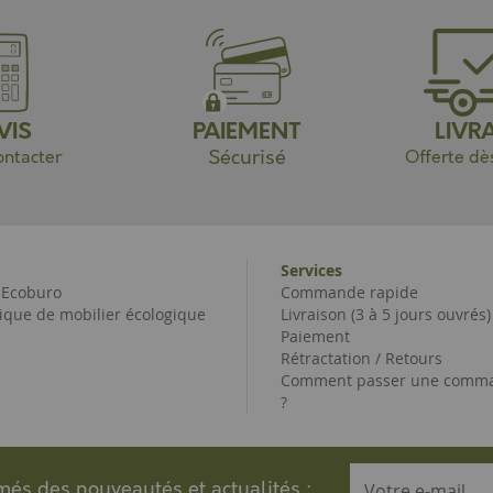
VIS
PAIEMENT
LIVR
Sécurisé
ntacter
Offerte dè
Services
e Ecoburo
Commande rapide
ique de mobilier écologique
Livraison (3 à 5 jours ouvrés)
Paiement
Rétractation / Retours
Comment passer une comma
?
rmés des nouveautés et actualités :