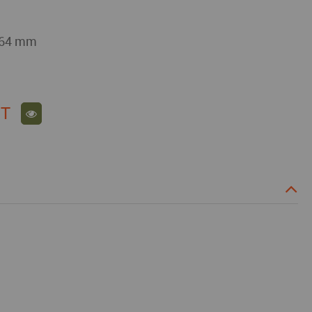
 Ø64 mm
T