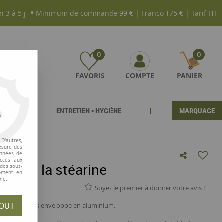
n 3 à 5 j
Minimum de commande 99 € | Franco 175 € | Tarif HT
0
0
FAVORIS
COMPTE
PANIER
ENTRETIEN ▫ HYGIÈNE
MARQUAGE
s
D'autres,
esure des
onnées de
accès aux
plat à la stéarine
 des sous-
moment en
kie.
Soyez le premier à donner votre avis !
OUT
 la masse sans enveloppe en aluminium.