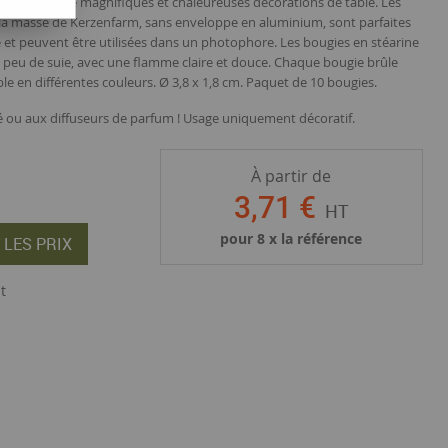
t de créer de magnifiques et chaleureuses décorations de table. Les
 la masse de Kerzenfarm, sans enveloppe en aluminium, sont parfaites
et peuvent être utilisées dans un photophore. Les bougies en stéarine
peu de suie, avec une flamme claire et douce. Chaque bougie brûle
e en différentes couleurs. Ø 3,8 x 1,8 cm. Paquet de 10 bougies.
 ou aux diffuseurs de parfum ! Usage uniquement décoratif.
À partir de
3
,
71
€
HT
pour
8
x la référence
 LES PRIX
t