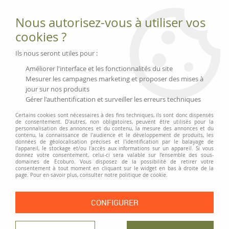
Fournitures et équipements écologiques
Nous autorisez-vous à utiliser vos
02 51 88 25 01
lundi au vendredi 9h-13h|14h-17h, mercredi
cookies ?
9h-13h
Livraison 3 à 5 j
Ils nous seront utiles pour :
Minimum de commande 99 € | Franco 175 € | Tarif HT
Améliorer l'interface et les fonctionnalités du site
Mesurer les campagnes marketing et proposer des mises à
jour sur nos produits
0
Gérer l'authentification et surveiller les erreurs techniques
Certains cookies sont nécessaires à des fins techniques, ils sont donc dispensés
de consentement. D'autres, non obligatoires, peuvent être utilisés pour la
personnalisation des annonces et du contenu, la mesure des annonces et du
Accueil
>
Fournitures et Écriture
>
Écriture
>
Stylos feutre et recharges
>
contenu, la connaissance de l'audience et le développement de produits, les
Feutre universel STAEDTLER «Lumocolor duo»
données de géolocalisation précises et l'identification par le balayage de
l'appareil, le stockage et/ou l'accès aux informations sur un appareil. Si vous
donnez votre consentement, celui-ci sera valable sur l’ensemble des sous-
PRIX DÉGRESSIF
domaines de Ecoburo. Vous disposez de la possibilité de retirer votre
consentement à tout moment en cliquant sur le widget en bas à droite de la
page. Pour en savoir plus, consulter notre politique de cookie.
CONFIGURER