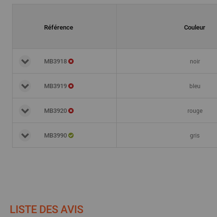
Référence
Couleur
noir
MB3918
bleu
MB3919
rouge
MB3920
gris
MB3990
LISTE DES AVIS