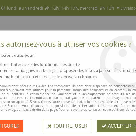
 01
lundi au vendredi 9h-13h|14h-17h, mercredi 9h-13h
Livraiso
 autorisez-vous à utiliser vos cookies ?
 seront utiles pour :
iorer l'interface et les fonctionnalités du site
NOUVEAUTÉS
MAGASINS ▫ COMMERCES
rer les campagnes marketing et proposer des mises à jour sur nos produit
r l'authentification et surveiller les erreurs techniques
sentation
>
Valisette porte-documents
 cookies sont nécessaires à des fins techniques, ils sont donc dispensés de consentement. 
gatoires, peuvent être utilisés pour la personnalisation des annonces et du contenu, la m
 et du contenu, la connaissance de l'audience et le développement de produits, les d
isation précises et l'identification par le balayage de l'appareil, le stockage et/ou l'
Valisette porte
ons sur un appareil. Si vous donnez votre consentement, celui-ci sera valable sur l’ensemble
 de Ecoburo. Vous disposez de la possibilité de retirer votre consentement à tout 
sur le widget en bas à droite de la page. Pour en savoir plus, consulter notre politique de coo
Cette valisette est idéale pour ran
FIGURER
TOUT REFUSER
ACCEPTER T
sa poignée en cuir recyclé. En soli