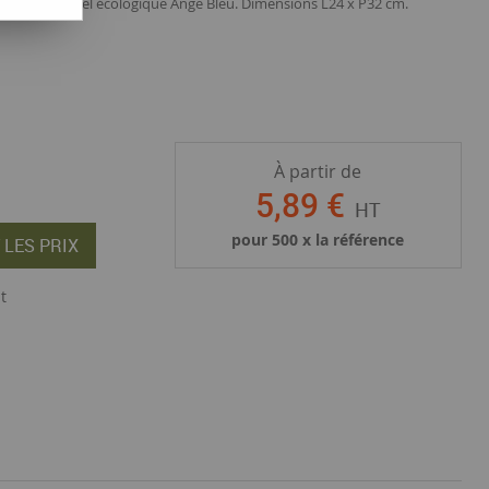
n Europe, label écologique Ange Bleu. Dimensions L24 x P32 cm.
À partir de
5
,
89
€
HT
pour
500
x la référence
 LES PRIX
t