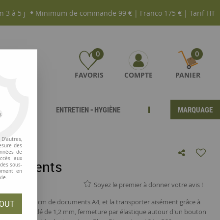
n 3 à 5 j
Minimum de commande 99 € | Franco 175 € | Tarif HT
0
0
FAVORIS
COMPTE
PANIER
ENTRETIEN ▫ HYGIÈNE
MARQUAGE
s
D'autres,
esure des
onnées de
accès aux
-documents
 des sous-
moment en
kie.
Soyez le premier à donner votre avis !
ger jusqu'à 3,5 cm de documents A4, et la transporter aisément grâce à
OUT
de carton recyclé de 1,2 mm, fermeture par élastique autour d'un bouton