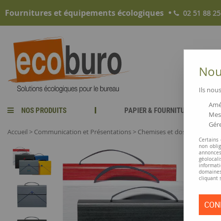
Fournitures et équipements écologiques
02 51 88 25
Nous
Ils nous
Amél
NOS PRODUITS
PAPIER & FOURNITURES
Mesu
Gére
Accueil
>
Communication et Présentations
>
Chemises et dossiers de pré
Certains
non obli
annonces
géolocal
informati
domaines
cliquant 
CON