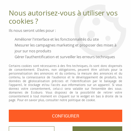
Fournitures et équipements écologiques
Nous autorisez-vous à utiliser vos
02 51 88 25 01
lundi au vendredi 9h-13h|14h-17h, mercredi
cookies ?
9h-13h
Livraison 3 à 5 j
Ils nous seront utiles pour :
Minimum de commande 99 € | Franco 175 € | Tarif HT
Améliorer l'interface et les fonctionnalités du site
Mesurer les campagnes marketing et proposer des mises à
jour sur nos produits
0
Gérer l'authentification et surveiller les erreurs techniques
Certains cookies sont nécessaires à des fins techniques, ils sont donc dispensés
de consentement. D'autres, non obligatoires, peuvent être utilisés pour la
personnalisation des annonces et du contenu, la mesure des annonces et du
Accueil
>
Moyens généraux
>
Pour la maison, bricolage et jardin
>
Pot à
contenu, la connaissance de l'audience et le développement de produits, les
herbes aromatiques en plastique recyclé
données de géolocalisation précises et l'identification par le balayage de
l'appareil, le stockage et/ou l'accès aux informations sur un appareil. Si vous
donnez votre consentement, celui-ci sera valable sur l’ensemble des sous-
domaines de Ecoburo. Vous disposez de la possibilité de retirer votre
consentement à tout moment en cliquant sur le widget en bas à droite de la
page. Pour en savoir plus, consulter notre politique de cookie.
CONFIGURER