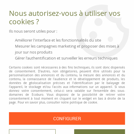
Fournitures et équipements écologiques
Nous autorisez-vous à utiliser vos
02 51 88 25 01
lundi au vendredi 9h-13h|14h-17h, mercredi
cookies ?
9h-13h
Livraison 3 à 5 j
Ils nous seront utiles pour :
Minimum de commande 99 € | Franco 175 € | Tarif HT
Améliorer l'interface et les fonctionnalités du site
Mesurer les campagnes marketing et proposer des mises à
jour sur nos produits
0
Gérer l'authentification et surveiller les erreurs techniques
Certains cookies sont nécessaires à des fins techniques, ils sont donc dispensés
de consentement. D'autres, non obligatoires, peuvent être utilisés pour la
personnalisation des annonces et du contenu, la mesure des annonces et du
Accueil
>
Moyens généraux
>
Mobilités vertes
contenu, la connaissance de l'audience et le développement de produits, les
données de géolocalisation précises et l'identification par le balayage de
l'appareil, le stockage et/ou l'accès aux informations sur un appareil. Si vous
donnez votre consentement, celui-ci sera valable sur l’ensemble des sous-
MOBILITÉS VERTES
domaines de Ecoburo. Vous disposez de la possibilité de retirer votre
consentement à tout moment en cliquant sur le widget en bas à droite de la
page. Pour en savoir plus, consulter notre politique de cookie.
Réduisons notre empreinte carbone, et gardons la forme ! Le vélo est
un bon moyen d'y parvenir, également pour aller au travail ;).
CONFIGURER
TRIER & FILTRER