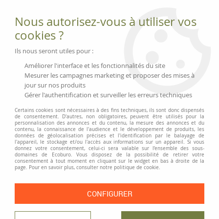
Fournitures et équipements écologiques
Nous autorisez-vous à utiliser vos
02 51 88 25 01
lundi au vendredi 9h-13h|14h-17h, mercredi
cookies ?
9h-13h
Livraison 3 à 5 j
Ils nous seront utiles pour :
Minimum de commande 99 € | Franco 175 € | Tarif HT
Améliorer l'interface et les fonctionnalités du site
Mesurer les campagnes marketing et proposer des mises à
jour sur nos produits
0
Gérer l'authentification et surveiller les erreurs techniques
Certains cookies sont nécessaires à des fins techniques, ils sont donc dispensés
de consentement. D'autres, non obligatoires, peuvent être utilisés pour la
personnalisation des annonces et du contenu, la mesure des annonces et du
Accueil
>
Infantil
contenu, la connaissance de l'audience et le développement de produits, les
données de géolocalisation précises et l'identification par le balayage de
l'appareil, le stockage et/ou l'accès aux informations sur un appareil. Si vous
donnez votre consentement, celui-ci sera valable sur l’ensemble des sous-
PRODUITS DE LA MARQUE INFANTIL
domaines de Ecoburo. Vous disposez de la possibilité de retirer votre
consentement à tout moment en cliquant sur le widget en bas à droite de la
page. Pour en savoir plus, consulter notre politique de cookie.
2 articles sur
2
CONFIGURER
NOUVEAU